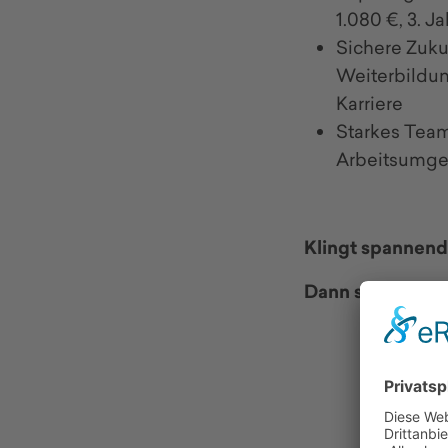
1.080 €, 3. Ja
Sichere Zuku
Weiterbildun
Karriere
Starkes Team
Arbeitsumgeb
Klingt spannen
Dann starte dein