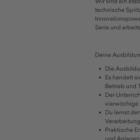
Wir sind ein et
technische Sprit
Innovationspower
Serie und arbeite
Deine Ausbildung
Die Ausbildu
Es handelt s
Betrieb und 
Der Unterrich
vierwöchige 
Du lernst de
Verarbeitung
Praktische E
und Anlagen