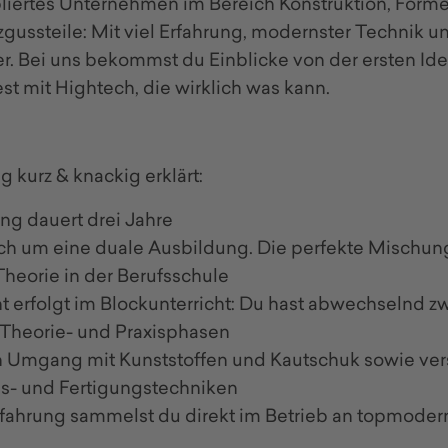
abliertes Unternehmen im Bereich Konstruktion, For
zgussteile: Mit viel Erfahrung, modernster Technik 
. Bei uns bekommst du Einblicke von der ersten Idee
st mit Hightech, die wirklich was kann.
 kurz & knackig erklärt:
ng dauert drei Jahre
ich um eine duale Ausbildung. Die perfekte Mischung
Theorie in der Berufsschule
t erfolgt im Blockunterricht: Du hast abwechselnd zw
Theorie- und Praxisphasen
n Umgang mit Kunststoffen und Kautschuk sowie ve
s- und Fertigungstechniken
rfahrung sammelst du direkt im Betrieb an topmode