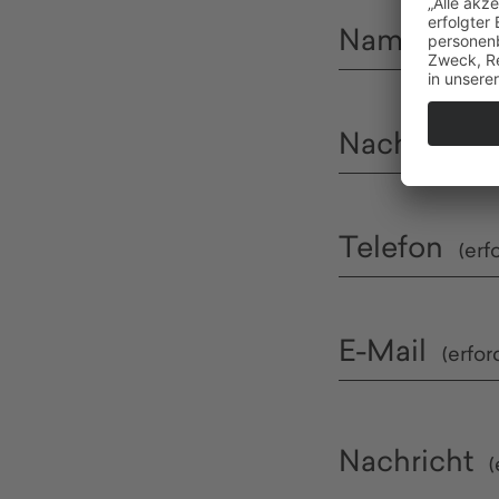
Hans Fleig G
Breitmatten 38
Name
(erford
77933 Lahr
Nachname
Telefon
(erf
E-Mail
(erfor
Nachricht
(