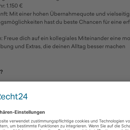
hr: 1.150 €
nft: Mit einer hohen Übernahmequote und vielseiti
gsmöglichkeiten hast du beste Chancen für eine erf
: Freue dich auf ein kollegiales Miteinander eine m
ung und Extras, die deinen Alltag besser machen
d?
e Ausbildung bei uns und forme deine Zukunft aktiv
T:
+49 (0)7821 9743 0