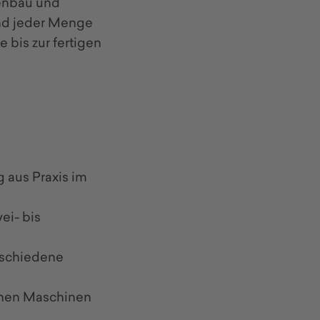
menbau und
und jeder Menge
 bis zur fertigen
 aus Praxis im
ei- bis
rschiedene
rnen Maschinen