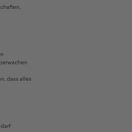
schaften,
en
überwachen
n, dass alles
edarf