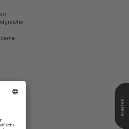
gen
olgreiche
oderne
 mit!
KONTAKT