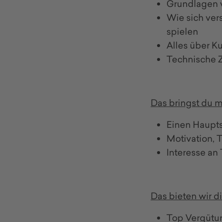
Grundlagen 
Wie sich ver
spielen
Alles über K
Technische Z
Das bringst du m
Einen Haupts
Motivation, 
Interesse an 
Das bieten wir di
Top Vergütung