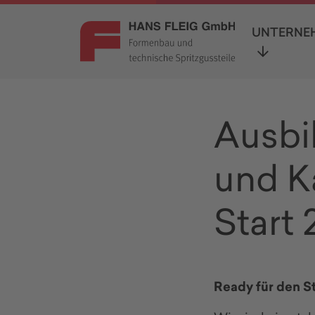
UNTERNE
Ausbi
und K
Start
Ready für den S