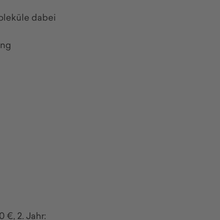
oleküle dabei
ung
 €, 2. Jahr: