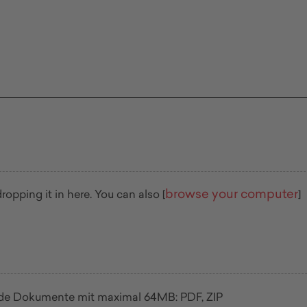
browse your computer
Attach a file by dropping it in here. You can also [
]
ende Dokumente mit maximal 64MB: PDF, ZIP